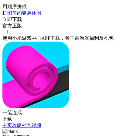
用顺序拼成
拼图
简约
竖屏
休闲
立即下载
官方正版
使用小米游戏中心APP
下载
，领丰富游戏
福利
及
礼包
一笔连成
下载
主页
攻略
社区
视频