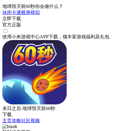
地球毁灭前60秒你会做什么？
休闲
卡通
横屏
模拟
立即下载
官方正版
使用小米游戏中心APP
下载
，领丰富游戏
福利
及
礼包
末日之后-地球毁灭前60秒
下载
主页
攻略
社区
视频