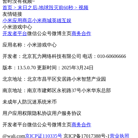
暂时没有视频~
首页
>
末日之后-地球毁灭前60秒
>
视频
友情链接
小米应用商店
小米商城
英雄互娱
小米游戏中心
开发者平台
微信公众号
微博主页
商务合作
应用名称：小米游戏中心
开发者：北京瓦力网络科技有限公司 电话：010-60606666
版本：13.5.0.70 更新时间：2025年3月24日
北京地址：北京市昌平区安居路小米智慧产业园
南京地址：南京市建邺区永初路37号小米华东总部
未成年人防沉迷系统
米币
用户应用权限
隐私协议
用户服务协议
开发者平台
微信公众号
微博主页
商务合作
@wali.com
京ICP证110335号
京ICP备17017388号-1
营业执照