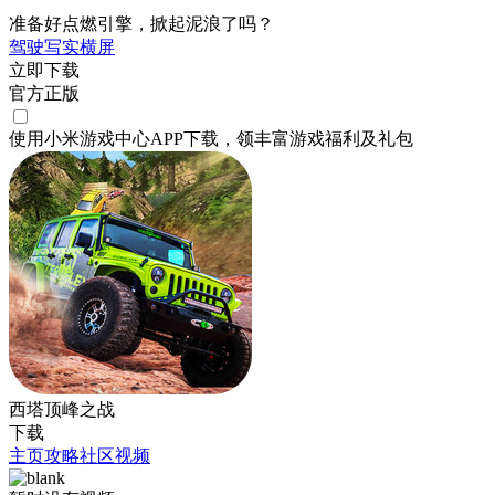
准备好点燃引擎，掀起泥浪了吗？
驾驶
写实
横屏
立即下载
官方正版
使用小米游戏中心APP
下载
，领丰富游戏
福利
及
礼包
西塔顶峰之战
下载
主页
攻略
社区
视频