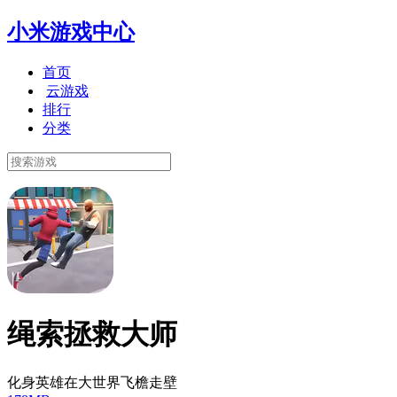
小米游戏中心
首页
云游戏
排行
分类
绳索拯救大师
化身英雄在大世界飞檐走壁