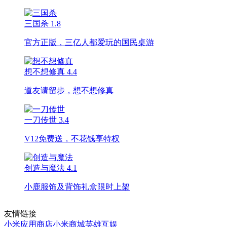
三国杀
1.8
官方正版，三亿人都爱玩的国民桌游
想不想修真
4.4
道友请留步，想不想修真
一刀传世
3.4
V12免费送，不花钱享特权
创造与魔法
4.1
小鹿服饰及背饰礼盒限时上架
友情链接
小米应用商店
小米商城
英雄互娱