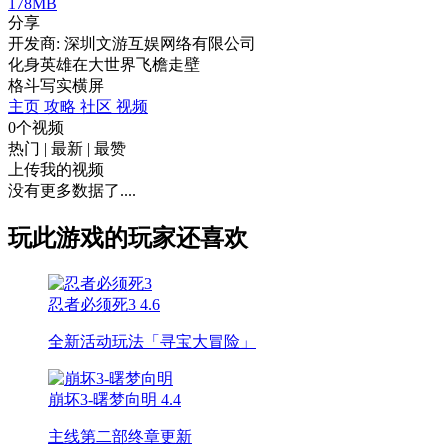
178MB
分享
开发商: 深圳文游互娱网络有限公司
化身英雄在大世界飞檐走壁
格斗
写实
横屏
主页
攻略
社区
视频
0个视频
热门
|
最新
|
最赞
上传我的视频
没有更多数据了....
玩此游戏的玩家还喜欢
忍者必须死3
4.6
全新活动玩法「寻宝大冒险」
崩坏3-曙梦向明
4.4
主线第二部终章更新