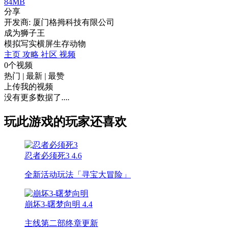
84MB
分享
开发商: 厦门格拇科技有限公司
成为狮子王
模拟
写实
横屏
生存
动物
主页
攻略
社区
视频
0个视频
热门
|
最新
|
最赞
上传我的视频
没有更多数据了....
玩此游戏的玩家还喜欢
忍者必须死3
4.6
全新活动玩法「寻宝大冒险」
崩坏3-曙梦向明
4.4
主线第二部终章更新