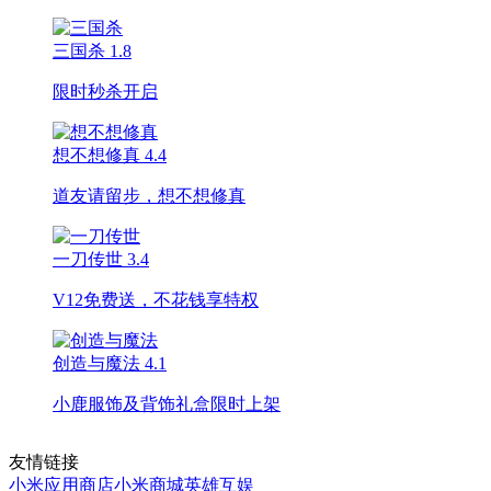
三国杀
1.8
限时秒杀开启
想不想修真
4.4
道友请留步，想不想修真
一刀传世
3.4
V12免费送，不花钱享特权
创造与魔法
4.1
小鹿服饰及背饰礼盒限时上架
友情链接
小米应用商店
小米商城
英雄互娱