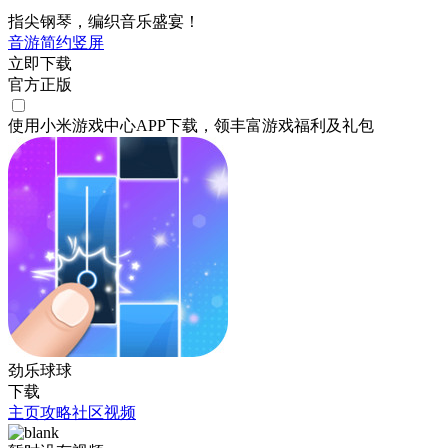
指尖钢琴，编织音乐盛宴！
音游
简约
竖屏
立即下载
官方正版
使用小米游戏中心APP
下载
，领丰富游戏
福利
及
礼包
劲乐球球
下载
主页
攻略
社区
视频