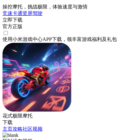
操控摩托，挑战极限，体验速度与激情
竞速
卡通
竖屏
驾驶
立即下载
官方正版
使用小米游戏中心APP
下载
，领丰富游戏
福利
及
礼包
花式极限摩托
下载
主页
攻略
社区
视频