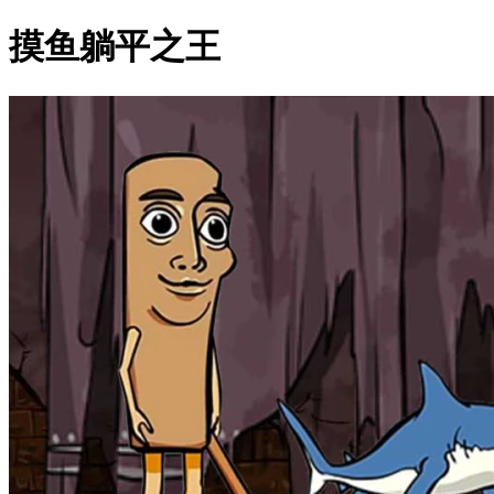
摸鱼躺平之王