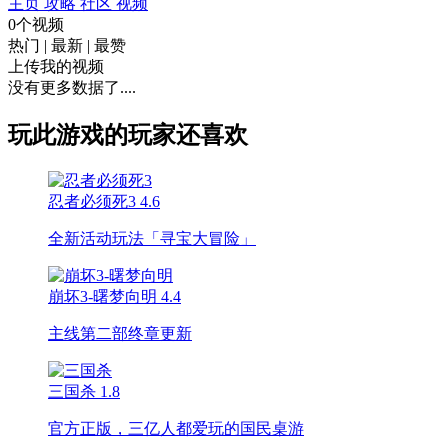
主页
攻略
社区
视频
0个视频
热门
|
最新
|
最赞
上传我的视频
没有更多数据了....
玩此游戏的玩家还喜欢
忍者必须死3
4.6
全新活动玩法「寻宝大冒险」
崩坏3-曙梦向明
4.4
主线第二部终章更新
三国杀
1.8
官方正版，三亿人都爱玩的国民桌游