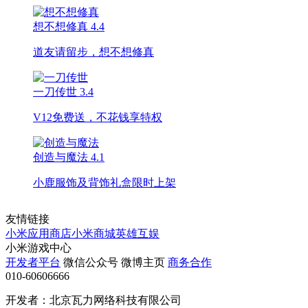
想不想修真
4.4
道友请留步，想不想修真
一刀传世
3.4
V12免费送，不花钱享特权
创造与魔法
4.1
小鹿服饰及背饰礼盒限时上架
友情链接
小米应用商店
小米商城
英雄互娱
小米游戏中心
开发者平台
微信公众号
微博主页
商务合作
010-60606666
开发者：北京瓦力网络科技有限公司