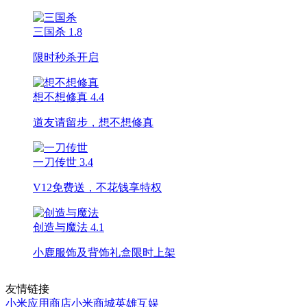
三国杀
1.8
限时秒杀开启
想不想修真
4.4
道友请留步，想不想修真
一刀传世
3.4
V12免费送，不花钱享特权
创造与魔法
4.1
小鹿服饰及背饰礼盒限时上架
友情链接
小米应用商店
小米商城
英雄互娱