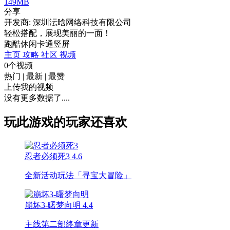
149MB
分享
开发商: 深圳沄晗网络科技有限公司
轻松搭配，展现美丽的一面！
跑酷
休闲
卡通
竖屏
主页
攻略
社区
视频
0个视频
热门
|
最新
|
最赞
上传我的视频
没有更多数据了....
玩此游戏的玩家还喜欢
忍者必须死3
4.6
全新活动玩法「寻宝大冒险」
崩坏3-曙梦向明
4.4
主线第二部终章更新