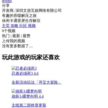
80MB
分享
开发商: 深圳文游互娱网络有限公司
有趣的吞噬解压之旅
休闲
卡通
竖屏
生存
解压
主页
攻略
社区
视频
0个视频
热门
|
最新
|
最赞
上传我的视频
没有更多数据了....
玩此游戏的玩家还喜欢
忍者必须死3
4.6
全新活动玩法「寻宝大冒险」
崩坏3-曙梦向明
4.4
主线第二部终章更新