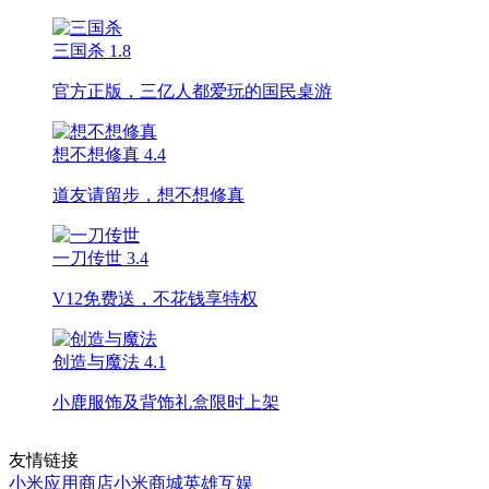
三国杀
1.8
官方正版，三亿人都爱玩的国民桌游
想不想修真
4.4
道友请留步，想不想修真
一刀传世
3.4
V12免费送，不花钱享特权
创造与魔法
4.1
小鹿服饰及背饰礼盒限时上架
友情链接
小米应用商店
小米商城
英雄互娱