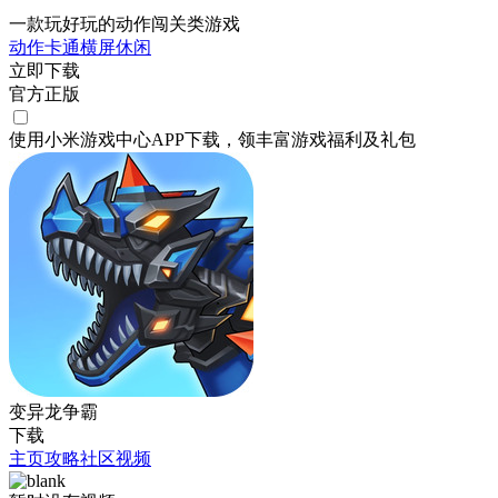
一款玩好玩的动作闯关类游戏
动作
卡通
横屏
休闲
立即下载
官方正版
使用小米游戏中心APP
下载
，领丰富游戏
福利
及
礼包
变异龙争霸
下载
主页
攻略
社区
视频