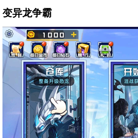
变异龙争霸