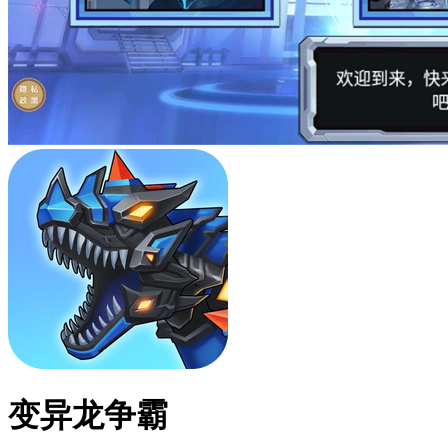
变异龙争霸