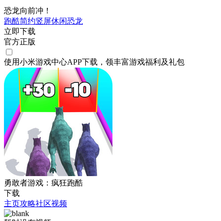
恐龙向前冲！
跑酷
简约
竖屏
休闲
恐龙
立即下载
官方正版
使用小米游戏中心APP
下载
，领丰富游戏
福利
及
礼包
勇敢者游戏：疯狂跑酷
下载
主页
攻略
社区
视频