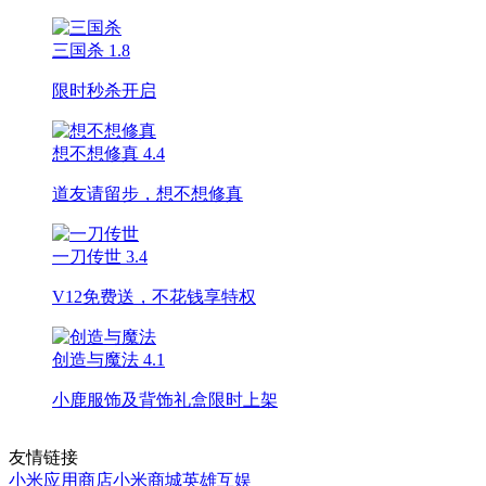
三国杀
1.8
限时秒杀开启
想不想修真
4.4
道友请留步，想不想修真
一刀传世
3.4
V12免费送，不花钱享特权
创造与魔法
4.1
小鹿服饰及背饰礼盒限时上架
友情链接
小米应用商店
小米商城
英雄互娱