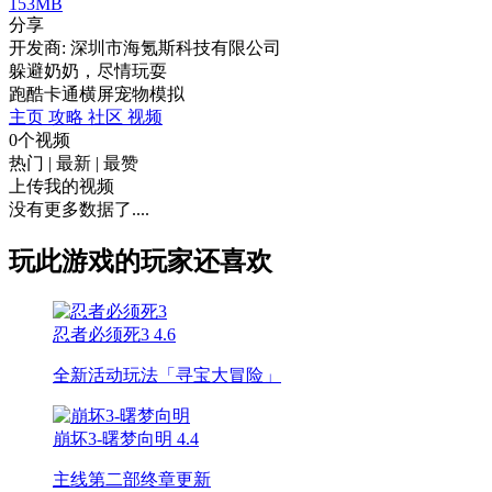
153MB
分享
开发商: 深圳市海氪斯科技有限公司
躲避奶奶，尽情玩耍
跑酷
卡通
横屏
宠物
模拟
主页
攻略
社区
视频
0个视频
热门
|
最新
|
最赞
上传我的视频
没有更多数据了....
玩此游戏的玩家还喜欢
忍者必须死3
4.6
全新活动玩法「寻宝大冒险」
崩坏3-曙梦向明
4.4
主线第二部终章更新