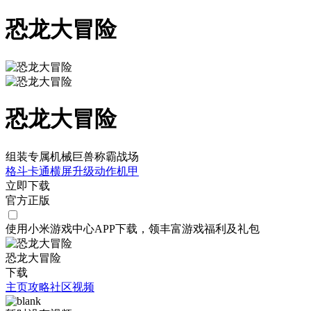
恐龙大冒险
恐龙大冒险
组装专属机械巨兽称霸战场
格斗
卡通
横屏
升级
动作
机甲
立即下载
官方正版
使用小米游戏中心APP
下载
，领丰富游戏
福利
及
礼包
恐龙大冒险
下载
主页
攻略
社区
视频