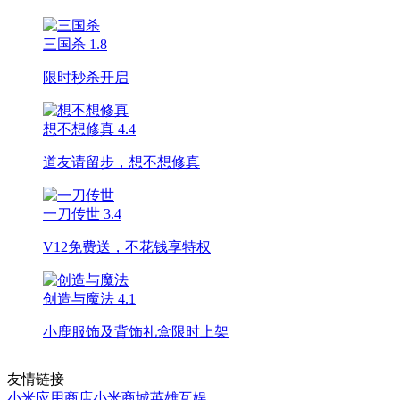
三国杀
1.8
限时秒杀开启
想不想修真
4.4
道友请留步，想不想修真
一刀传世
3.4
V12免费送，不花钱享特权
创造与魔法
4.1
小鹿服饰及背饰礼盒限时上架
友情链接
小米应用商店
小米商城
英雄互娱