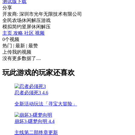
测试版下载
分享
开发商: 深圳市光年无限技术有限公司
全民农场休闲解压游戏
模拟
简约
竖屏
休闲
解压
主页
攻略
社区
视频
0个视频
热门
|
最新
|
最赞
上传我的视频
没有更多数据了....
玩此游戏的玩家还喜欢
忍者必须死3
4.6
全新活动玩法「寻宝大冒险」
崩坏3-曙梦向明
4.4
主线第二部终章更新