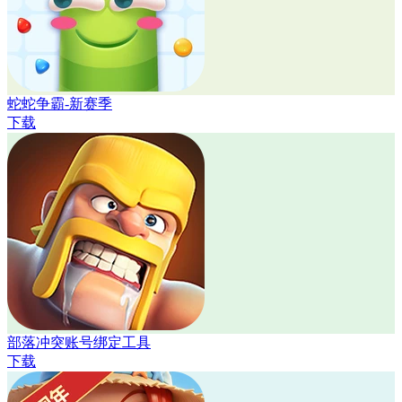
蛇蛇争霸-新赛季
下载
部落冲突账号绑定工具
下载