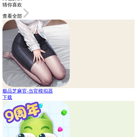
猜你喜欢
查看全部
极品芝麻官-当官模拟器
下载