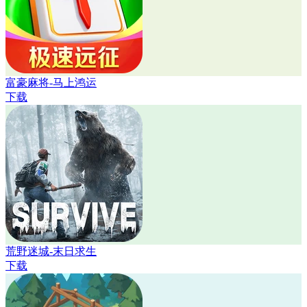
富豪麻将-马上鸿运
下载
荒野迷城-末日求生
下载