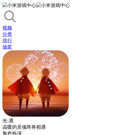
视频
分类
排行
抽奖
光·遇
温暖的灵魂终将相遇
角色扮演