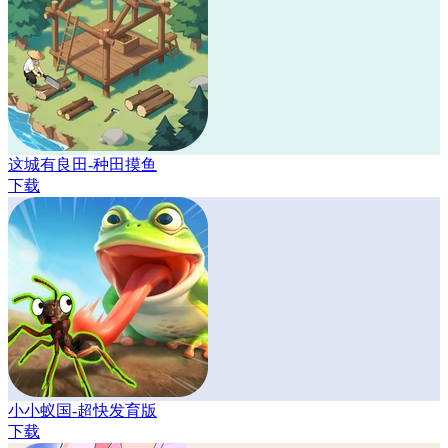
这城有良田-种田摸鱼
下载
小小蚁国-超快发育版
下载