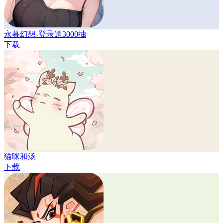
永暮幻想-登录送3000抽
下载
猫咪和汤
下载