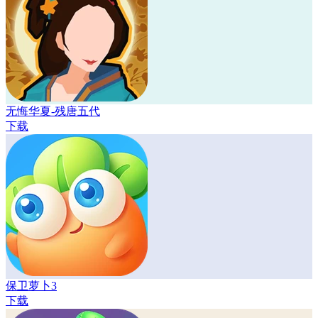
无悔华夏-残唐五代
下载
保卫萝卜3
下载