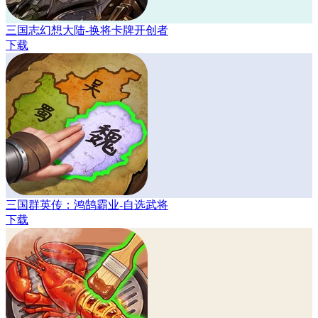
三国志幻想大陆-换将卡牌开创者
下载
三国群英传：鸿鹄霸业-自选武将
下载