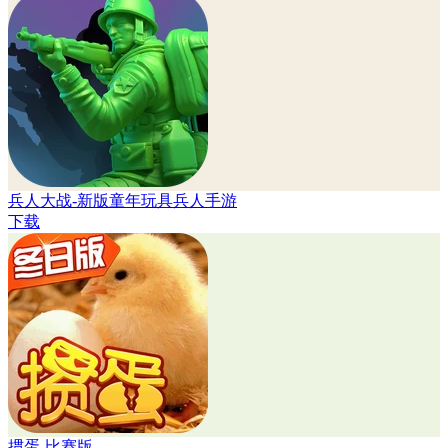
兵人大战-新版童年玩具兵人手游
下载
掼蛋-比赛版