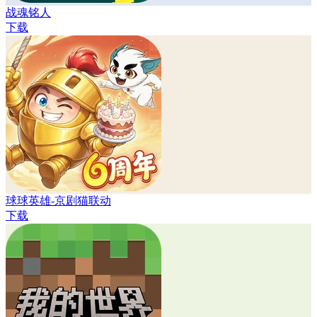
战魂铭人
下载
球球英雄-京剧猫联动
下载