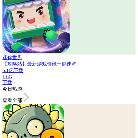
迷你世界
【攻略站】最新游戏资讯一键速览
5.1亿下载
1.6G
下载
今日热游
查看全部