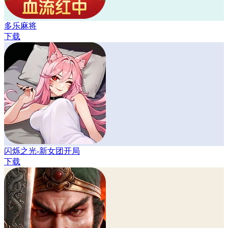
多乐麻将
下载
闪烁之光-新女团开局
下载