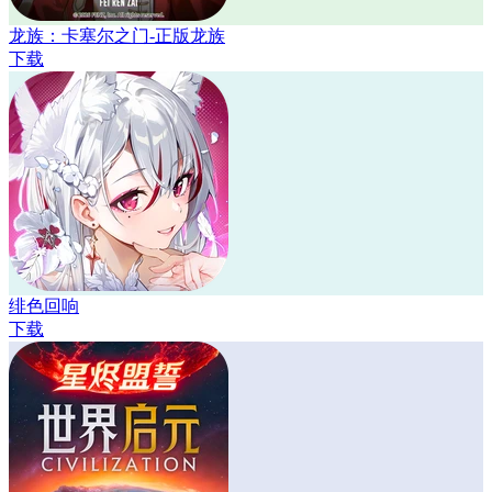
龙族：卡塞尔之门-正版龙族
下载
绯色回响
下载