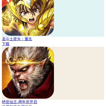
圣斗士星矢：重生
下载
绝世仙王-周年庆开启