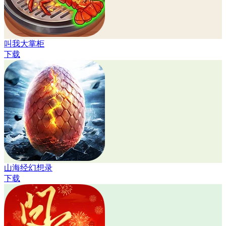
叫我大掌柜
下载
山海经幻想录
下载