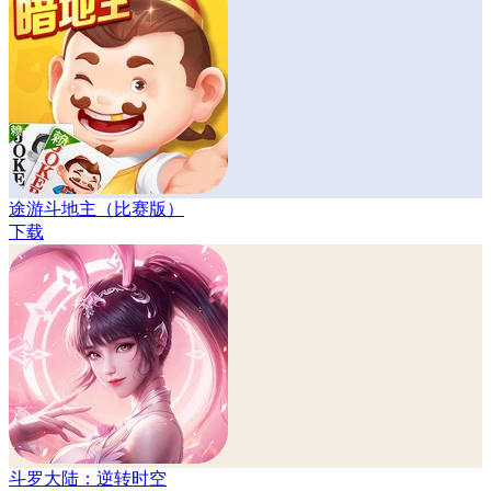
途游斗地主（比赛版）
下载
斗罗大陆：逆转时空