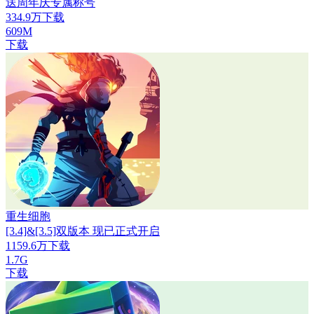
送周年庆专属称号
334.9万下载
609M
下载
重生细胞
[3.4]&[3.5]双版本 现已正式开启
1159.6万下载
1.7G
下载