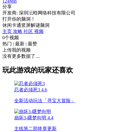
124MB
分享
开发商: 深圳沄晗网络科技有限公司
打开你的脑洞！
休闲
卡通
竖屏
解谜
脑洞
主页
攻略
社区
视频
0个视频
热门
|
最新
|
最赞
上传我的视频
没有更多数据了....
玩此游戏的玩家还喜欢
忍者必须死3
4.6
全新活动玩法「寻宝大冒险」
崩坏3-曙梦向明
4.4
主线第二部终章更新