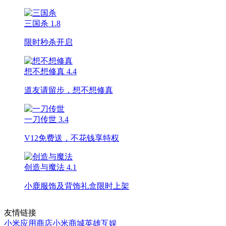
三国杀
1.8
限时秒杀开启
想不想修真
4.4
道友请留步，想不想修真
一刀传世
3.4
V12免费送，不花钱享特权
创造与魔法
4.1
小鹿服饰及背饰礼盒限时上架
友情链接
小米应用商店
小米商城
英雄互娱