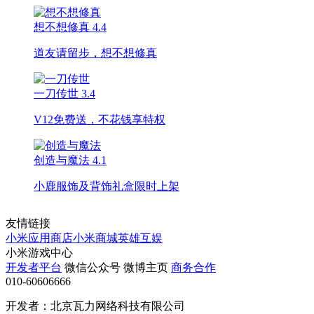
想不想修真
4.4
道友请留步，想不想修真
一刀传世
3.4
V12免费送，不花钱享特权
创造与魔法
4.1
小鹿服饰及背饰礼盒限时上架
友情链接
小米应用商店
小米商城
英雄互娱
小米游戏中心
开发者平台
微信公众号
微博主页
商务合作
010-60606666
开发者：北京瓦力网络科技有限公司