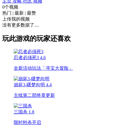
主页
攻略
社区
视频
0个视频
热门
|
最新
|
最赞
上传我的视频
没有更多数据了....
玩此游戏的玩家还喜欢
忍者必须死3
4.6
全新活动玩法「寻宝大冒险」
崩坏3-曙梦向明
4.4
主线第二部终章更新
三国杀
1.8
限时秒杀开启