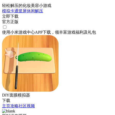
轻松解压的化妆美容小游戏
模拟
卡通
竖屏
休闲
解压
立即下载
官方正版
使用小米游戏中心APP
下载
，领丰富游戏
福利
及
礼包
DIY面膜模拟器
下载
主页
攻略
社区
视频