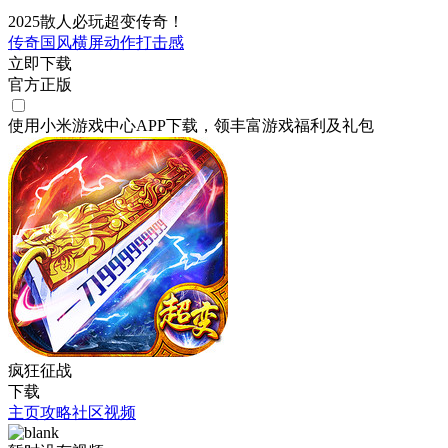
2025散人必玩超变传奇！
传奇
国风
横屏
动作
打击感
立即下载
官方正版
使用小米游戏中心APP
下载
，领丰富游戏
福利
及
礼包
疯狂征战
下载
主页
攻略
社区
视频