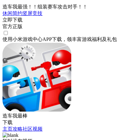
造车我最强！！组装赛车攻击对手！！
休闲
简约
竖屏
竞技
立即下载
官方正版
使用小米游戏中心APP
下载
，领丰富游戏
福利
及
礼包
造车我最棒
下载
主页
攻略
社区
视频