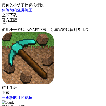
用你的小铲子挖呀挖呀挖
休闲
简约
竖屏
解压
立即下载
官方正版
使用小米游戏中心APP
下载
，领丰富游戏
福利
及
礼包
矿工生涯
下载
主页
攻略
社区
视频