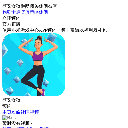
劈叉女孩跑酷闯关休闲益智
跑酷
卡通
竖屏
策略
休闲
立即预约
官方正版
使用小米游戏中心APP
预约
，领丰富游戏
福利
及
礼包
劈叉女孩
预约
主页
攻略
社区
视频
暂时没有视频~