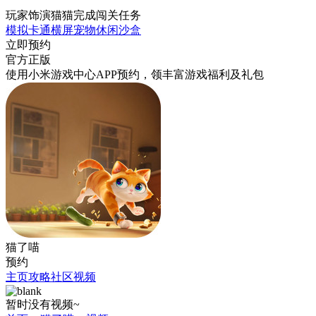
玩家饰演猫猫完成闯关任务
模拟
卡通
横屏
宠物
休闲
沙盒
立即预约
官方正版
使用小米游戏中心APP
预约
，领丰富游戏
福利
及
礼包
猫了喵
预约
主页
攻略
社区
视频
暂时没有视频~