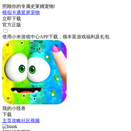
照顾你的专属史莱姆宠物!
模拟
卡通
竖屏
宠物
立即下载
官方正版
使用小米游戏中心APP
下载
，领丰富游戏
福利
及
礼包
我的小怪兽
下载
主页
攻略
社区
视频