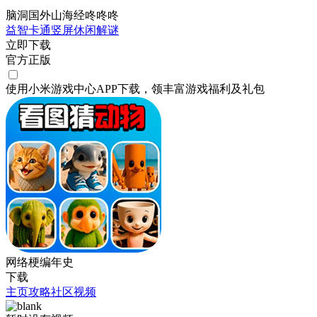
脑洞国外山海经咚咚咚
益智
卡通
竖屏
休闲
解谜
立即下载
官方正版
使用小米游戏中心APP
下载
，领丰富游戏
福利
及
礼包
网络梗编年史
下载
主页
攻略
社区
视频