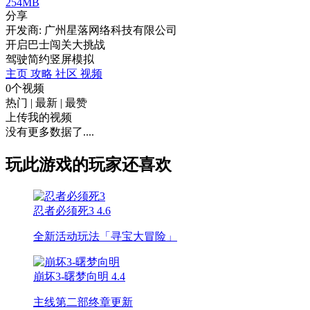
254MB
分享
开发商: 广州星落网络科技有限公司
开启巴士闯关大挑战
驾驶
简约
竖屏
模拟
主页
攻略
社区
视频
0个视频
热门
|
最新
|
最赞
上传我的视频
没有更多数据了....
玩此游戏的玩家还喜欢
忍者必须死3
4.6
全新活动玩法「寻宝大冒险」
崩坏3-曙梦向明
4.4
主线第二部终章更新