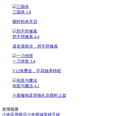
三国杀
1.8
限时秒杀开启
想不想修真
4.4
道友请留步，想不想修真
一刀传世
3.4
V12免费送，不花钱享特权
创造与魔法
4.1
小鹿服饰及背饰礼盒限时上架
友情链接
小米应用商店
小米商城
英雄互娱