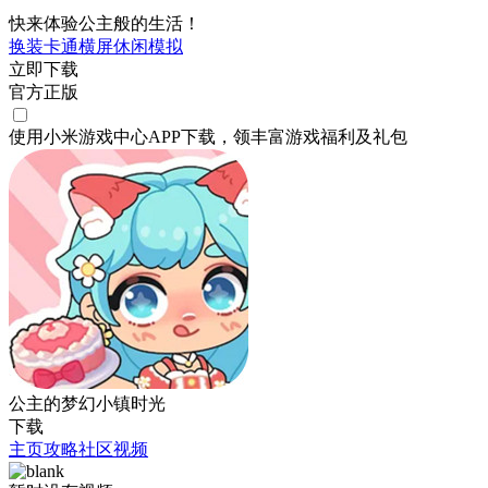
快来体验公主般的生活！
换装
卡通
横屏
休闲
模拟
立即下载
官方正版
使用小米游戏中心APP
下载
，领丰富游戏
福利
及
礼包
公主的梦幻小镇时光
下载
主页
攻略
社区
视频