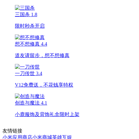
三国杀
1.8
限时秒杀开启
想不想修真
4.4
道友请留步，想不想修真
一刀传世
3.4
V12免费送，不花钱享特权
创造与魔法
4.1
小鹿服饰及背饰礼盒限时上架
友情链接
小米应用商店
小米商城
英雄互娱