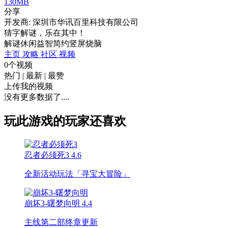
130MB
分享
开发商: 深圳市华讯百里科技有限公司
猜字解谜，乐在其中！
解谜
休闲益智
简约
竖屏
烧脑
主页
攻略
社区
视频
0个视频
热门
|
最新
|
最赞
上传我的视频
没有更多数据了....
玩此游戏的玩家还喜欢
忍者必须死3
4.6
全新活动玩法「寻宝大冒险」
崩坏3-曙梦向明
4.4
主线第二部终章更新