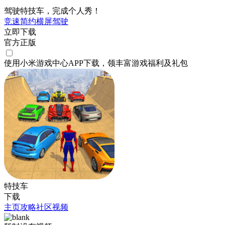
驾驶特技车，完成个人秀！
竞速
简约
横屏
驾驶
立即下载
官方正版
使用小米游戏中心APP
下载
，领丰富游戏
福利
及
礼包
特技车
下载
主页
攻略
社区
视频