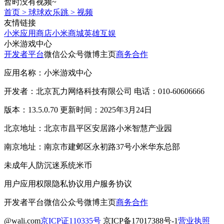
暂时没有视频~
首页
>
球球欢乐跳
>
视频
友情链接
小米应用商店
小米商城
英雄互娱
小米游戏中心
开发者平台
微信公众号
微博主页
商务合作
应用名称：小米游戏中心
开发者：北京瓦力网络科技有限公司 电话：010-60606666
版本：13.5.0.70 更新时间：2025年3月24日
北京地址：北京市昌平区安居路小米智慧产业园
南京地址：南京市建邺区永初路37号小米华东总部
未成年人防沉迷系统
米币
用户应用权限
隐私协议
用户服务协议
开发者平台
微信公众号
微博主页
商务合作
@wali.com
京ICP证110335号
京ICP备17017388号-1
营业执照