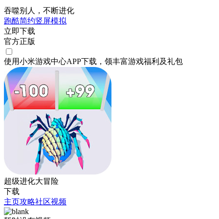
吞噬别人，不断进化
跑酷
简约
竖屏
模拟
立即下载
官方正版
使用小米游戏中心APP
下载
，领丰富游戏
福利
及
礼包
超级进化大冒险
下载
主页
攻略
社区
视频