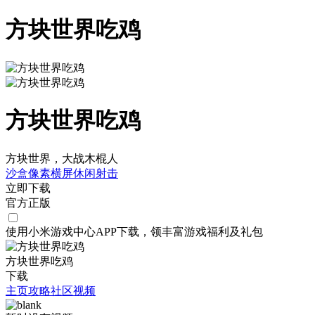
方块世界吃鸡
方块世界吃鸡
方块世界，大战木棍人
沙盒
像素
横屏
休闲
射击
立即下载
官方正版
使用小米游戏中心APP
下载
，领丰富游戏
福利
及
礼包
方块世界吃鸡
下载
主页
攻略
社区
视频