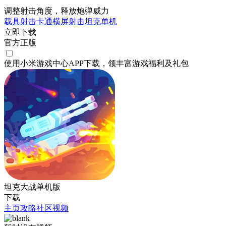
调整射击角度，释放炮弹威力
载具射击
卡通
横屏
射击
坦克
单机
立即下载
官方正版
使用小米游戏中心APP
下载
，领丰富游戏
福利
及
礼包
坦克大战单机版
下载
主页
攻略
社区
视频