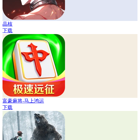
晶核
下载
富豪麻将-马上鸿运
下载