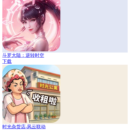
斗罗大陆：逆转时空
下载
时光杂货店-风云联动