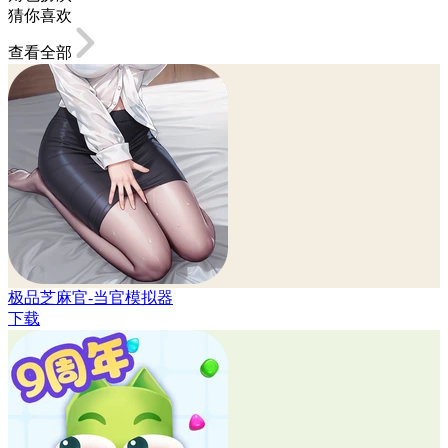
猜你喜欢
查看全部
极品芝麻官-当官模拟器
下载