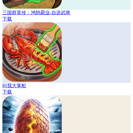
三国群英传：鸿鹄霸业-自选武将
下载
叫我大掌柜
下载