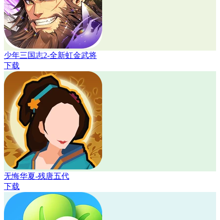
少年三国志2-全新虹金武将
下载
无悔华夏-残唐五代
下载