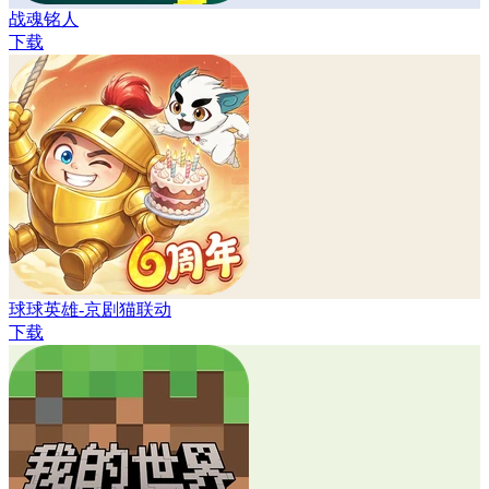
战魂铭人
下载
球球英雄-京剧猫联动
下载