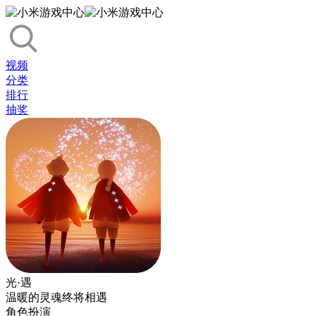
视频
分类
排行
抽奖
光·遇
温暖的灵魂终将相遇
角色扮演