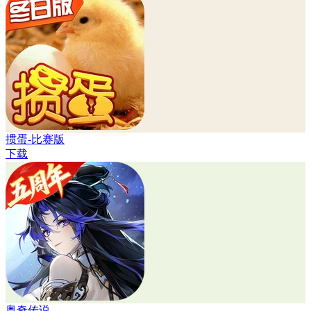
掼蛋-比赛版
下载
奥奇传说