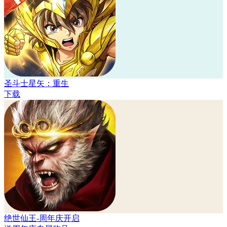
圣斗士星矢：重生
下载
绝世仙王-周年庆开启