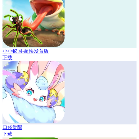
小小蚁国-超快发育版
下载
口袋觉醒
下载