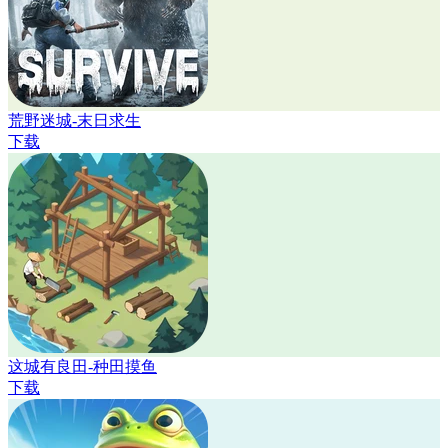
荒野迷城-末日求生
下载
这城有良田-种田摸鱼
下载