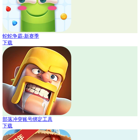
蛇蛇争霸-新赛季
下载
部落冲突账号绑定工具
下载