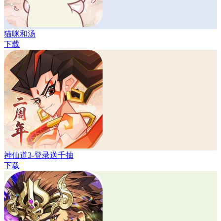
猫咪和汤
下载
神仙道3-登录送千抽
下载