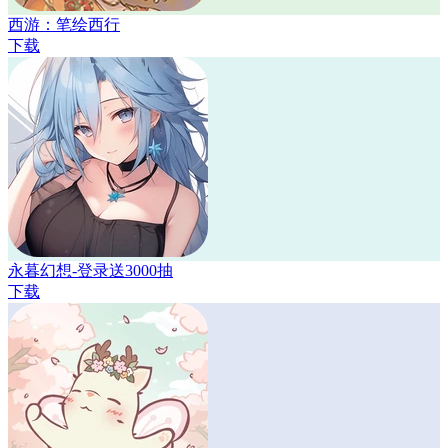
西游：笔绘西行
下载
永暮幻想-登录送3000抽
下载