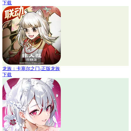
下载
龙族：卡塞尔之门-正版龙族
下载