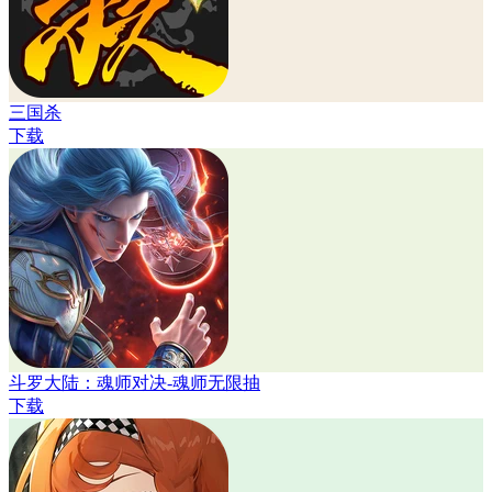
三国杀
下载
斗罗大陆：魂师对决-魂师无限抽
下载