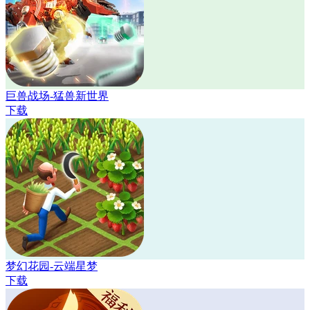
巨兽战场-猛兽新世界
下载
梦幻花园-云端星梦
下载