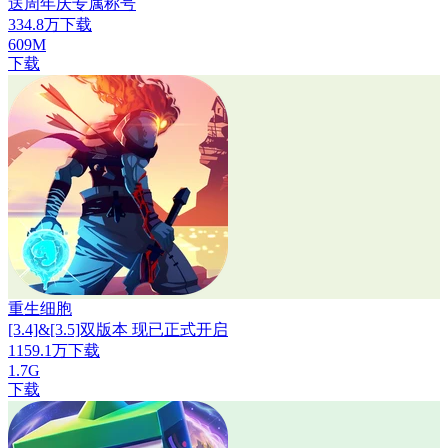
送周年庆专属称号
334.8万下载
609M
下载
重生细胞
[3.4]&[3.5]双版本 现已正式开启
1159.1万下载
1.7G
下载