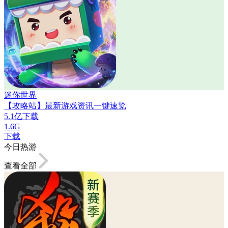
迷你世界
【攻略站】最新游戏资讯一键速览
5.1亿下载
1.6G
下载
今日热游
查看全部