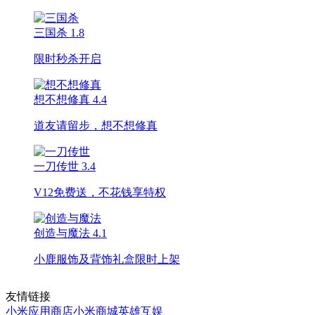
三国杀
1.8
限时秒杀开启
想不想修真
4.4
道友请留步，想不想修真
一刀传世
3.4
V12免费送，不花钱享特权
创造与魔法
4.1
小鹿服饰及背饰礼盒限时上架
友情链接
小米应用商店
小米商城
英雄互娱