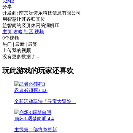
52MB
分享
开发商: 南京沅诗乐科技信息有限公司
用智慧让其各归其位
益智
简约
竖屏
休闲
脑洞
解压
主页
攻略
社区
视频
0个视频
热门
|
最新
|
最赞
上传我的视频
没有更多数据了....
玩此游戏的玩家还喜欢
忍者必须死3
4.6
全新活动玩法「寻宝大冒险」
崩坏3-曙梦向明
4.4
主线第二部终章更新