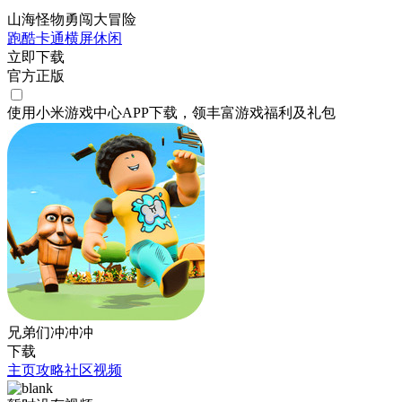
山海怪物勇闯大冒险
跑酷
卡通
横屏
休闲
立即下载
官方正版
使用小米游戏中心APP
下载
，领丰富游戏
福利
及
礼包
兄弟们冲冲冲
下载
主页
攻略
社区
视频