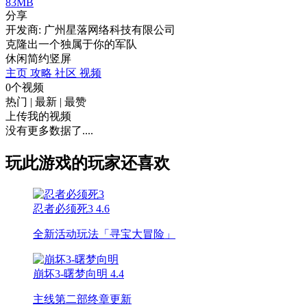
83MB
分享
开发商: 广州星落网络科技有限公司
克隆出一个独属于你的军队
休闲
简约
竖屏
主页
攻略
社区
视频
0个视频
热门
|
最新
|
最赞
上传我的视频
没有更多数据了....
玩此游戏的玩家还喜欢
忍者必须死3
4.6
全新活动玩法「寻宝大冒险」
崩坏3-曙梦向明
4.4
主线第二部终章更新