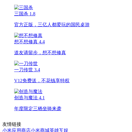
三国杀
1.8
官方正版，三亿人都爱玩的国民桌游
想不想修真
4.4
道友请留步，想不想修真
一刀传世
3.4
V12免费送，不花钱享特权
创造与魔法
4.1
年度限定三栖坐骑来袭
友情链接
小米应用商店
小米商城
英雄互娱