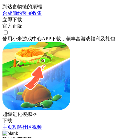
到达食物链的顶端
合成
简约
竖屏
收集
立即下载
官方正版
使用小米游戏中心APP
下载
，领丰富游戏
福利
及
礼包
超级进化模拟器
下载
主页
攻略
社区
视频