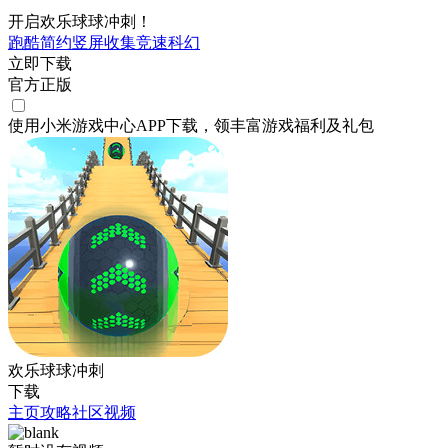
开启欢乐球球冲刺！
跑酷
简约
竖屏
收集
竞速
科幻
立即下载
官方正版
使用小米游戏中心APP
下载
，领丰富游戏
福利
及
礼包
欢乐球球冲刺
下载
主页
攻略
社区
视频