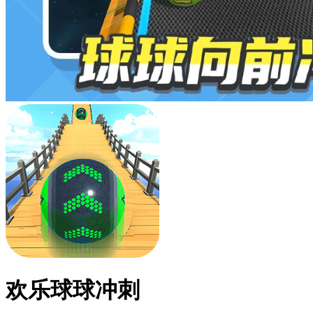
欢乐球球冲刺