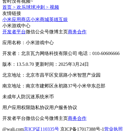
暂时没有视频~
首页
>
欢乐球球冲刺
>
视频
友情链接
小米应用商店
小米商城
英雄互娱
小米游戏中心
开发者平台
微信公众号
微博主页
商务合作
应用名称：小米游戏中心
开发者：北京瓦力网络科技有限公司 电话：010-60606666
版本：13.5.0.70 更新时间：2025年3月24日
北京地址：北京市昌平区安居路小米智慧产业园
南京地址：南京市建邺区永初路37号小米华东总部
未成年人防沉迷系统
米币
用户应用权限
隐私协议
用户服务协议
开发者平台
微信公众号
微博主页
商务合作
@wali.com
京ICP证110335号
京ICP备17017388号-1
营业执照