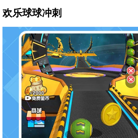
欢乐球球冲刺