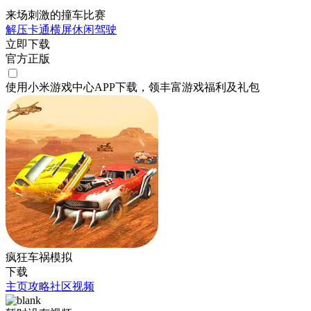
来场刺激的撞车比赛
解压
卡通
横屏
休闲
驾驶
立即下载
官方正版
使用小米游戏中心APP
下载
，领丰富游戏
福利
及
礼包
疯狂车祸模拟
下载
主页
攻略
社区
视频