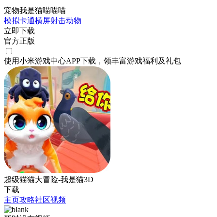
宠物我是猫喵喵喵
模拟
卡通
横屏
射击
动物
立即下载
官方正版
使用小米游戏中心APP
下载
，领丰富游戏
福利
及
礼包
超级猫猫大冒险-我是猫3D
下载
主页
攻略
社区
视频