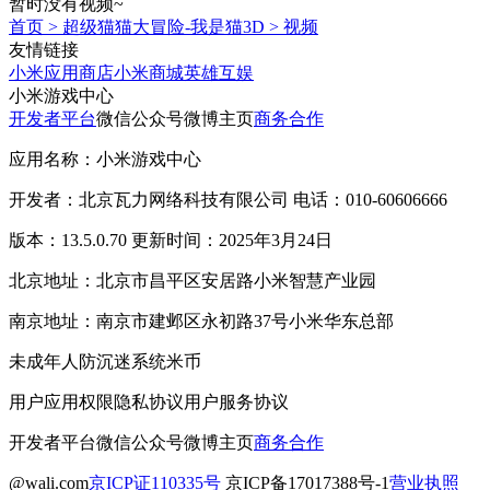
暂时没有视频~
首页
>
超级猫猫大冒险-我是猫3D
>
视频
友情链接
小米应用商店
小米商城
英雄互娱
小米游戏中心
开发者平台
微信公众号
微博主页
商务合作
应用名称：小米游戏中心
开发者：北京瓦力网络科技有限公司 电话：010-60606666
版本：13.5.0.70 更新时间：2025年3月24日
北京地址：北京市昌平区安居路小米智慧产业园
南京地址：南京市建邺区永初路37号小米华东总部
未成年人防沉迷系统
米币
用户应用权限
隐私协议
用户服务协议
开发者平台
微信公众号
微博主页
商务合作
@wali.com
京ICP证110335号
京ICP备17017388号-1
营业执照