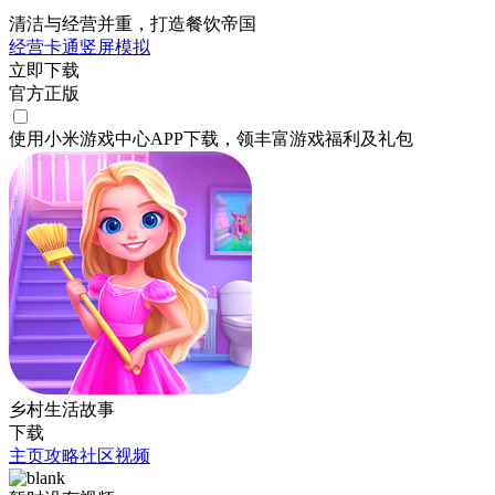
清洁与经营并重，打造餐饮帝国
经营
卡通
竖屏
模拟
立即下载
官方正版
使用小米游戏中心APP
下载
，领丰富游戏
福利
及
礼包
乡村生活故事
下载
主页
攻略
社区
视频