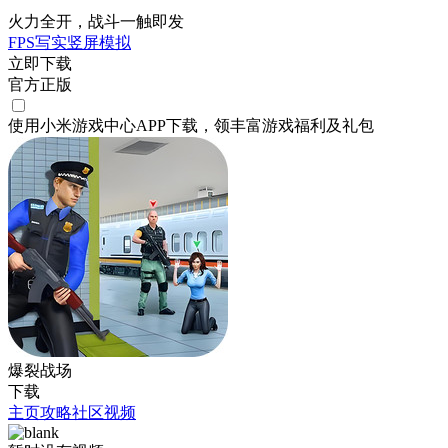
火力全开，战斗一触即发
FPS
写实
竖屏
模拟
立即下载
官方正版
使用小米游戏中心APP
下载
，领丰富游戏
福利
及
礼包
爆裂战场
下载
主页
攻略
社区
视频