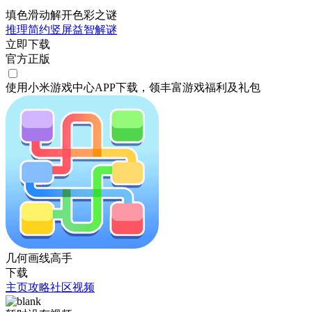
填色滑动解开色彩之谜
推理
简约
竖屏
益智
解谜
立即下载
官方正版
使用小米游戏中心APP
下载
，领丰富游戏
福利
及
礼包
几何画线高手
下载
主页
攻略
社区
视频