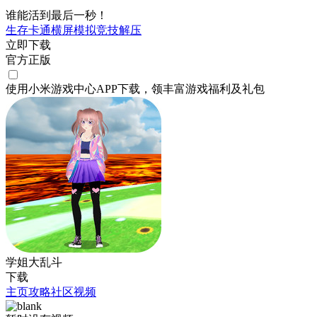
谁能活到最后一秒！
生存
卡通
横屏
模拟
竞技
解压
立即下载
官方正版
使用小米游戏中心APP
下载
，领丰富游戏
福利
及
礼包
学姐大乱斗
下载
主页
攻略
社区
视频