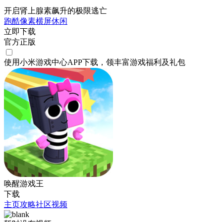
开启肾上腺素飙升的极限逃亡
跑酷
像素
横屏
休闲
立即下载
官方正版
使用小米游戏中心APP
下载
，领丰富游戏
福利
及
礼包
唤醒游戏王
下载
主页
攻略
社区
视频