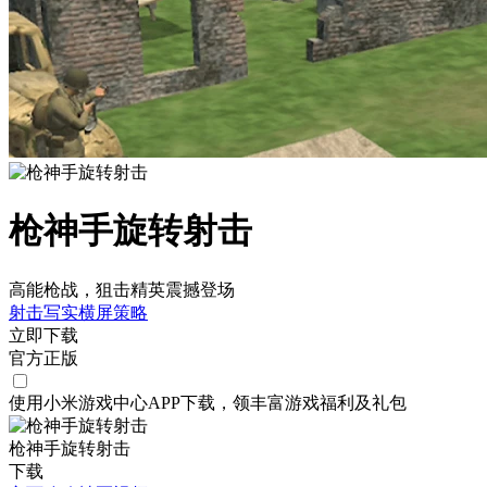
枪神手旋转射击
高能枪战，狙击精英震撼登场
射击
写实
横屏
策略
立即下载
官方正版
使用小米游戏中心APP
下载
，领丰富游戏
福利
及
礼包
枪神手旋转射击
下载