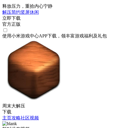
释放压力，重拾内心宁静
解压
简约
竖屏
休闲
立即下载
官方正版
使用小米游戏中心APP
下载
，领丰富游戏
福利
及
礼包
周末大解压
下载
主页
攻略
社区
视频